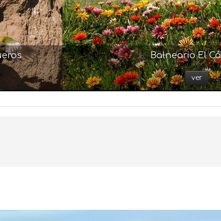
ueros
Balneario El C
ver